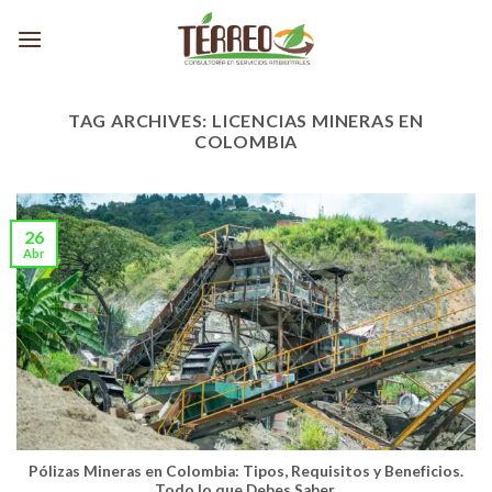
Skip
to
content
TAG ARCHIVES:
LICENCIAS MINERAS EN
COLOMBIA
26
Abr
Pólizas Mineras en Colombia: Tipos, Requisitos y Beneficios.
Todo lo que Debes Saber.