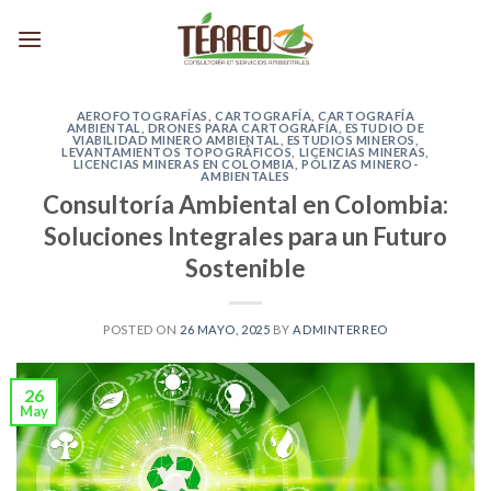
Skip
to
content
AEROFOTOGRAFÍAS
,
CARTOGRAFÍA
,
CARTOGRAFÍA
AMBIENTAL
,
DRONES PARA CARTOGRAFÍA
,
ESTUDIO DE
VIABILIDAD MINERO AMBIENTAL
,
ESTUDIOS MINEROS
,
LEVANTAMIENTOS TOPOGRÁFICOS
,
LICENCIAS MINERAS
,
LICENCIAS MINERAS EN COLOMBIA
,
PÓLIZAS MINERO-
AMBIENTALES
Consultoría Ambiental en Colombia:
Soluciones Integrales para un Futuro
Sostenible
POSTED ON
26 MAYO, 2025
BY
ADMINTERREO
26
May